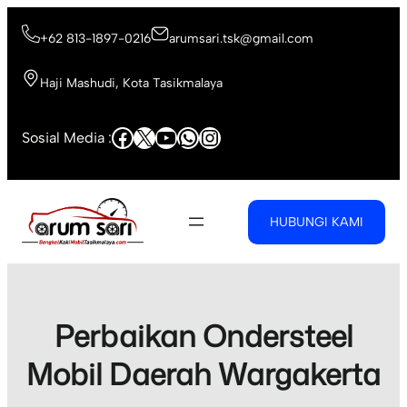
Skip
to
+62 813-1897-0216
arumsari.tsk@gmail.com
content
Haji Mashudi, Kota Tasikmalaya
Facebook
X
YouTube
WhatsApp
Instagram
Sosial Media :
HUBUNGI KAMI
Perbaikan Ondersteel
Mobil Daerah Wargakerta