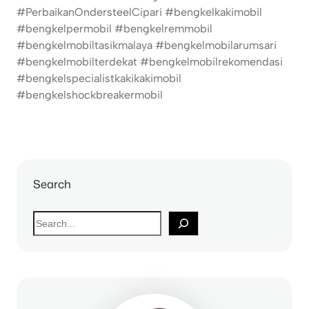
#PerbaikanOndersteelCipari #bengkelkakimobil
#bengkelpermobil #bengkelremmobil
#bengkelmobiltasikmalaya #bengkelmobilarumsari
#bengkelmobilterdekat #bengkelmobilrekomendasi
#bengkelspecialistkakikakimobil
#bengkelshockbreakermobil
Search
S
e
a
r
c
h