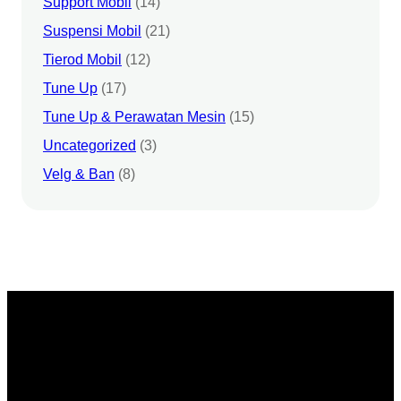
Support Mobil
(14)
Suspensi Mobil
(21)
Tierod Mobil
(12)
Tune Up
(17)
Tune Up & Perawatan Mesin
(15)
Uncategorized
(3)
Velg & Ban
(8)