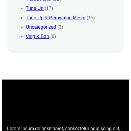
Tune Up
(17)
Tune Up & Perawatan Mesin
(15)
Uncategorized
(3)
Velg & Ban
(8)
Lorem ipsum dolor sit amet, consectetur adipiscing elit,