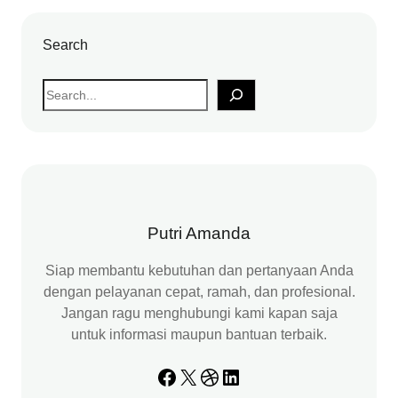
Search
S
e
a
r
c
h
Putri Amanda
Siap membantu kebutuhan dan pertanyaan Anda
dengan pelayanan cepat, ramah, dan profesional.
Jangan ragu menghubungi kami kapan saja
untuk informasi maupun bantuan terbaik.
Facebook
X
Dribbble
LinkedIn