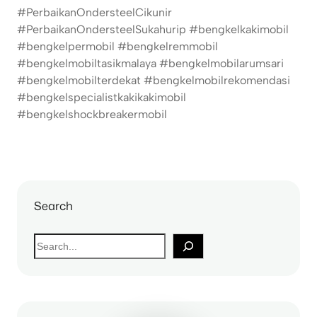
#PerbaikanOndersteelCikunir
#PerbaikanOndersteelSukahurip #bengkelkakimobil
#bengkelpermobil #bengkelremmobil
#bengkelmobiltasikmalaya #bengkelmobilarumsari
#bengkelmobilterdekat #bengkelmobilrekomendasi
#bengkelspecialistkakikakimobil
#bengkelshockbreakermobil
Search
S
e
a
r
c