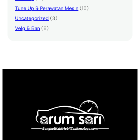
Tune Up & Perawatan Mesin
(15)
Uncategorized
(3)
Velg & Ban
(8)