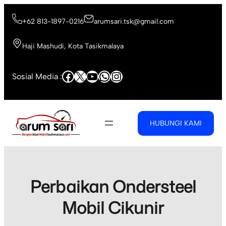
Skip
to
+62 813-1897-0216
arumsari.tsk@gmail.com
content
Haji Mashudi, Kota Tasikmalaya
Facebook
X
YouTube
WhatsApp
Instagram
Sosial Media :
HUBUNGI KAMI
Perbaikan Ondersteel
Mobil Cikunir