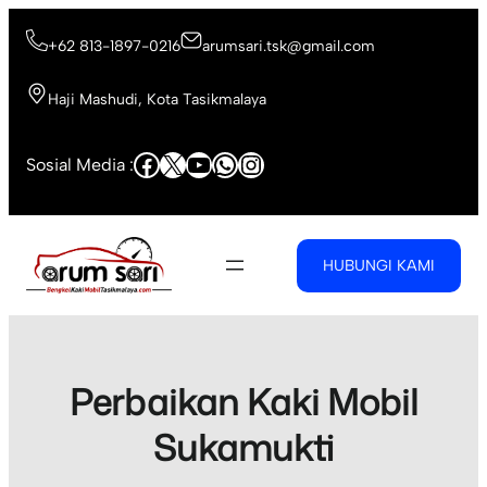
Skip
to
+62 813-1897-0216
arumsari.tsk@gmail.com
content
Haji Mashudi, Kota Tasikmalaya
Facebook
X
YouTube
WhatsApp
Instagram
Sosial Media :
HUBUNGI KAMI
Perbaikan Kaki Mobil
Sukamukti