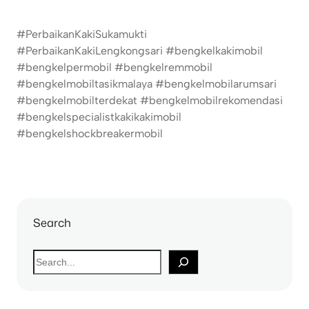
#PerbaikanKakiSukamukti
#PerbaikanKakiLengkongsari #bengkelkakimobil
#bengkelpermobil #bengkelremmobil
#bengkelmobiltasikmalaya #bengkelmobilarumsari
#bengkelmobilterdekat #bengkelmobilrekomendasi
#bengkelspecialistkakikakimobil
#bengkelshockbreakermobil
Search
S
e
a
r