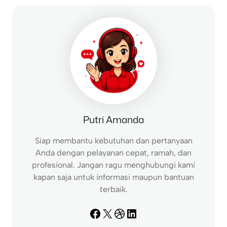
c
h
Putri Amanda
Siap membantu kebutuhan dan pertanyaan
Anda dengan pelayanan cepat, ramah, dan
profesional. Jangan ragu menghubungi kami
kapan saja untuk informasi maupun bantuan
terbaik.
Facebook
X
Dribbble
LinkedIn