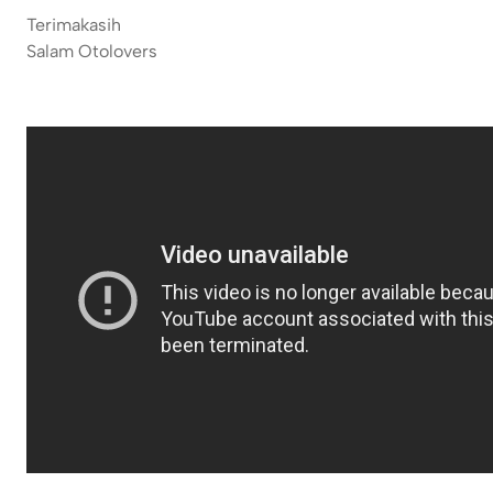
Terimakasih
Salam Otolovers