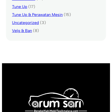
Tune Up
(17)
Tune Up & Perawatan Mesin
(15)
Uncategorized
(3)
Velg & Ban
(8)