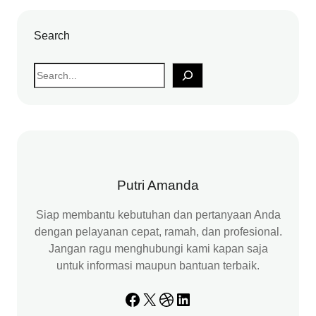
Search
S
e
a
r
c
h
Putri Amanda
Siap membantu kebutuhan dan pertanyaan Anda
dengan pelayanan cepat, ramah, dan profesional.
Jangan ragu menghubungi kami kapan saja
untuk informasi maupun bantuan terbaik.
Facebook
X
Dribbble
LinkedIn