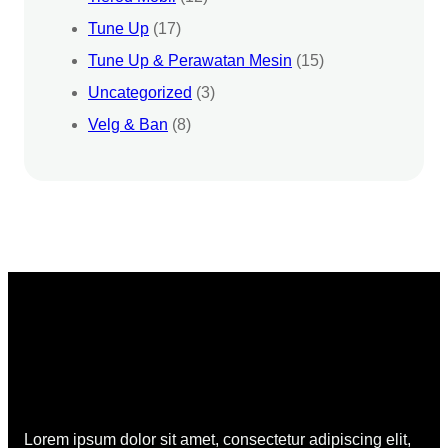
Tune Up
(17)
Tune Up & Perawatan Mesin
(15)
Uncategorized
(3)
Velg & Ban
(8)
Lorem ipsum dolor sit amet, consectetur adipiscing elit,