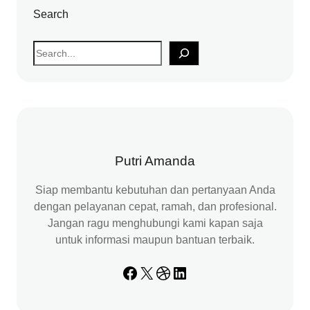
Search
S
e
a
r
c
h
Putri Amanda
Siap membantu kebutuhan dan pertanyaan Anda
dengan pelayanan cepat, ramah, dan profesional.
Jangan ragu menghubungi kami kapan saja
untuk informasi maupun bantuan terbaik.
Facebook
X
Dribbble
LinkedIn