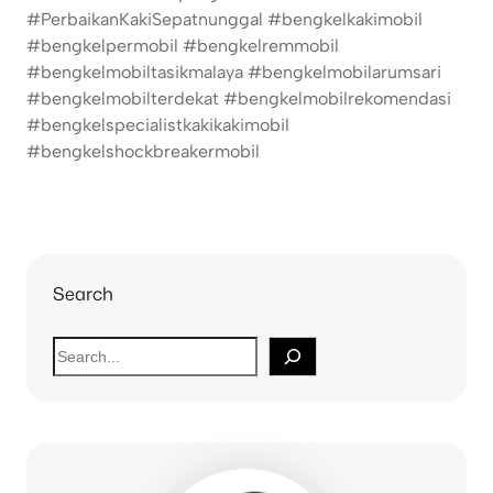
#PerbaikanKakiSepatnunggal #bengkelkakimobil
#bengkelpermobil #bengkelremmobil
#bengkelmobiltasikmalaya #bengkelmobilarumsari
#bengkelmobilterdekat #bengkelmobilrekomendasi
#bengkelspecialistkakikakimobil
#bengkelshockbreakermobil
Search
S
e
a
r
c
h