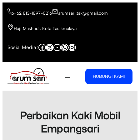
Skip
to
+62 813-1897-0216
arumsari.tsk@gmail.com
content
Haji Mashudi, Kota Tasikmalaya
Facebook
X
YouTube
WhatsApp
Instagram
Sosial Media :
HUBUNGI KAMI
Perbaikan Kaki Mobil
Empangsari