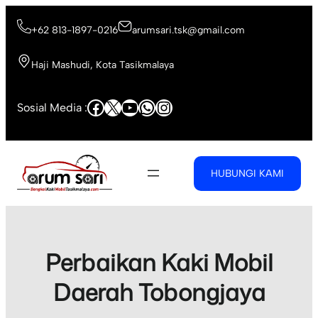
Skip
to
+62 813-1897-0216
arumsari.tsk@gmail.com
content
Haji Mashudi, Kota Tasikmalaya
Facebook
X
YouTube
WhatsApp
Instagram
Sosial Media :
HUBUNGI KAMI
Perbaikan Kaki Mobil
Daerah Tobongjaya