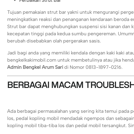
Perbaikan Strut Bar
Tujuan pemakaian strut bar yakni untuk mengurangi perge
meningkatkan reaksi dan penanganan kendaraan beroda emp
Strut bar dapat menghubungkan suspensi sisi kanan dan k
kecepatan tinggi pada kedua sumbu pengereman. Umumnya
berubah disebabkan olah pergerakan sasis.
Jadi bagi anda yang memiliki kendala dengan kaki kaki at
bengkelkakimobil.com untuk membetulinya atau jika hendak
Admin Bengkel Arum Sari
di Nomor 0813-1897-0216.
BERBAGAI MACAM TROUBLESH
Ada berbagai permasalahan yang sering kita temui pada pe
los, pedal kopling mobil mendadak ngempos dan sebagain
kopling mobil tiba-tiba los dan pedal mobil tersangkut. Sima