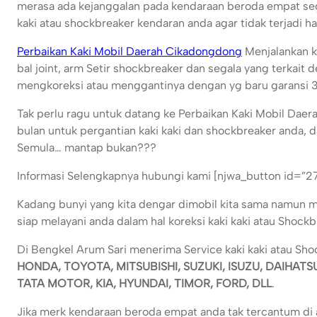
merasa ada kejanggalan pada kendaraan beroda empat se
kaki atau shockbreaker kendaran anda agar tidak terjadi ha
Perbaikan Kaki Mobil Daerah Cikadongdong
Menjalankan ko
bal joint, arm Setir shockbreaker dan segala yang terkait
mengkoreksi atau menggantinya dengan yg baru garansi 3
Tak perlu ragu untuk datang ke Perbaikan Kaki Mobil Dae
bulan untuk pergantian kaki kaki dan shockbreaker anda, d
Semula… mantap bukan???
Informasi Selengkapnya hubungi kami [njwa_button id=”2
Kadang bunyi yang kita dengar dimobil kita sama namun m
siap melayani anda dalam hal koreksi kaki kaki atau Shock
Di Bengkel Arum Sari menerima Service kaki kaki atau Sh
HONDA, TOYOTA, MITSUBISHI, SUZUKI, ISUZU, DAIHAT
TATA MOTOR, KIA, HYUNDAI, TIMOR, FORD, DLL
.
Jika merk kendaraan beroda empat anda tak tercantum di a