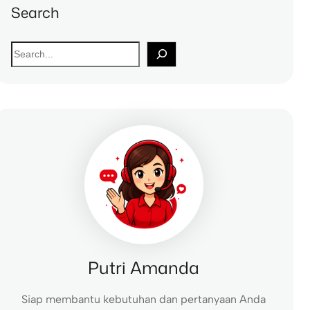
Search
S
e
a
r
c
h
Putri Amanda
Siap membantu kebutuhan dan pertanyaan Anda