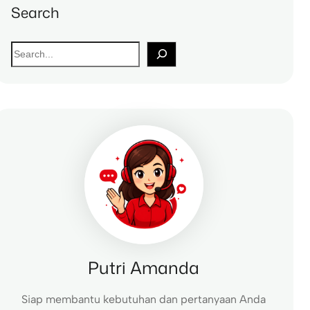
Search
S
e
a
r
c
h
Putri Amanda
Siap membantu kebutuhan dan pertanyaan Anda