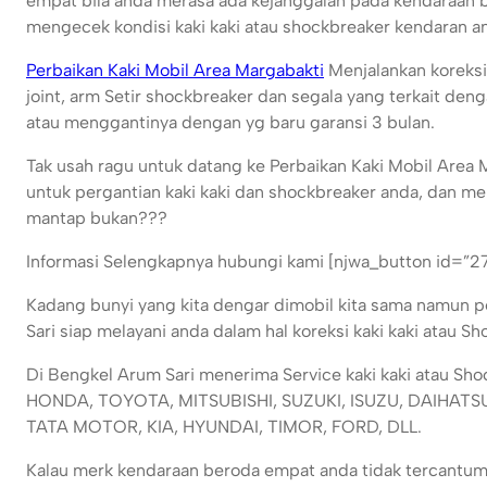
empat bila anda merasa ada kejanggalan pada kendaraan 
mengecek kondisi kaki kaki atau shockbreaker kendaran and
Perbaikan Kaki Mobil Area Margabakti
Menjalankan koreksi 
joint, arm Setir shockbreaker dan segala yang terkait de
atau menggantinya dengan yg baru garansi 3 bulan.
Tak usah ragu untuk datang ke Perbaikan Kaki Mobil Area 
untuk pergantian kaki kaki dan shockbreaker anda, dan me
mantap bukan???
Informasi Selengkapnya hubungi kami [njwa_button id=”2
Kadang bunyi yang kita dengar dimobil kita sama namun 
Sari siap melayani anda dalam hal koreksi kaki kaki atau 
Di Bengkel Arum Sari menerima Service kaki kaki atau Sh
HONDA, TOYOTA, MITSUBISHI, SUZUKI, ISUZU, DAIHAT
TATA MOTOR, KIA, HYUNDAI, TIMOR, FORD, DLL.
Kalau merk kendaraan beroda empat anda tidak tercantum d