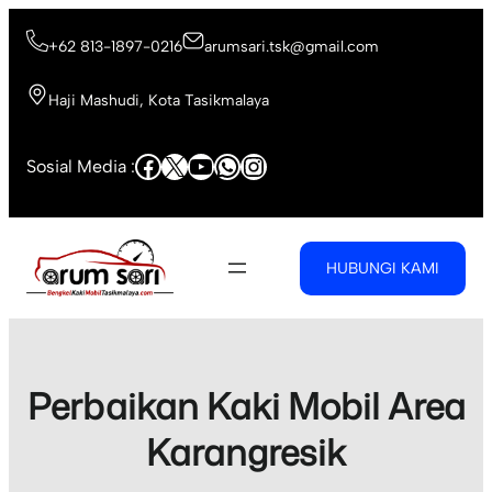
Skip
to
+62 813-1897-0216
arumsari.tsk@gmail.com
content
Haji Mashudi, Kota Tasikmalaya
Facebook
X
YouTube
WhatsApp
Instagram
Sosial Media :
HUBUNGI KAMI
Perbaikan Kaki Mobil Area
Karangresik