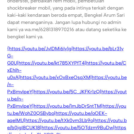
onderstel, perbaikan rem mobil, pembetulan
shockbreaker mobil, yang pada intinya terkait dengan
kaki-kaki kendaraan beroda empat, Bengkel Arum Sari
dapat menanganinya. Jangan lupa hubungi no admin
kami ya wa.me/6281318970216 atau datang seketika ke
bengkel kami ya.
{https://youtu.be/JvIDMi6Iy1g|https://youtu.be/bLr31y
G-
G0U|https://youtu.be/kt785XYPfT4|https://youtu.be/C
xEhIh-
u0xA|https://youtu.be/xOxBxeOsqXM|https://youtu.be
/n-
PxBmvIpeY|https://youtu.be/5C_JKFKr1zQ|https://yout
u.be/n-
PxBmvIpeY|https://youtu.be/1mJbDrSntTM|https://you
tu.be/WohZ0QSBybo|https://youtu.be/oOEK-
aqeIMU|https://youtu.be/tXk0vm3Lb9o|https://youtu.b
e/b0jgI8CUK18|https://youtu.be/5OTdzm9BuDw|https