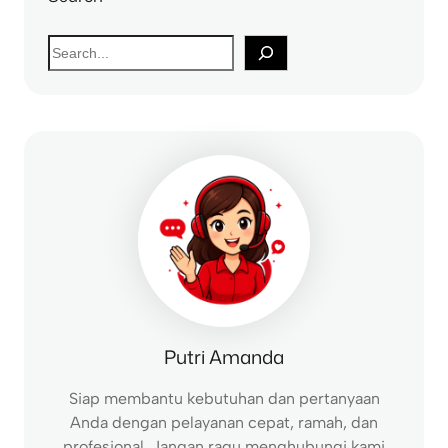
S
e
a
r
c
h
Putri Amanda
Siap membantu kebutuhan dan pertanyaan
Anda dengan pelayanan cepat, ramah, dan
profesional. Jangan ragu menghubungi kami