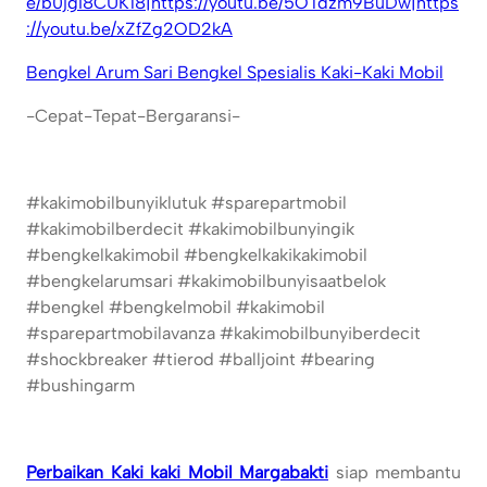
e/b0jgI8CUK18|https://youtu.be/5OTdzm9BuDw|https
://youtu.be/xZfZg2OD2kA
Bengkel Arum Sari Bengkel Spesialis Kaki-Kaki Mobil
-Cepat-Tepat-Bergaransi-
#kakimobilbunyiklutuk #sparepartmobil
#kakimobilberdecit #kakimobilbunyingik
#bengkelkakimobil #bengkelkakikakimobil
#bengkelarumsari #kakimobilbunyisaatbelok
#bengkel #bengkelmobil #kakimobil
#sparepartmobilavanza #kakimobilbunyiberdecit
#shockbreaker #tierod #balljoint #bearing
#bushingarm
Perbaikan Kaki kaki Mobil Margabakti
siap membantu