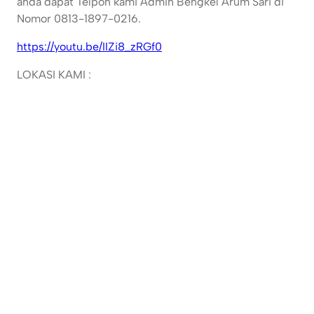
anda dapat Telpon kami Admin Bengkel Arum Sari di
Nomor 0813-1897-0216.
https://youtu.be/IIZi8_zRGf0
LOKASI KAMI :