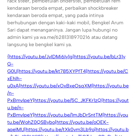
rack steer, pembetulan onderstel, pembetulan rem
kendaraan beroda empat, perbaikan shockbreaker
kendaraan beroda empat, yang pada intinya
berhubungan dengan kaki-kaki mobil, Bengkel Arum
Sari dapat menanganinya. Jangan lupa hubungi no
admin kami ya wa.me/6281318970216 atau datang
langsung ke bengkel kami ya.
{https://youtu.be/JvIDMi6Iy1g|https://youtu.be/bLr31y
G-
G0U|https://youtu.be/kt785XYPfT4|https://youtu.be/C
xEhIh-
u0xA|https://youtu.be/xOxBxeOsqXM|https://youtu.be
/n-
PxBmvIpeY|https://youtu.be/5C_JKFKr1zQ|https://yout
u.be/n-
PxBmvIpeY|https://youtu.be/1mJbDrSntTM|https://you
tu.be/WohZ0QSBybo|https://youtu.be/oOEK-
aqeIMU|https://youtu.be/tXk0vm3Lb9o|https://youtu.b