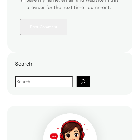
browser for the next time I comment.
Search
S
e
a
r
c
h