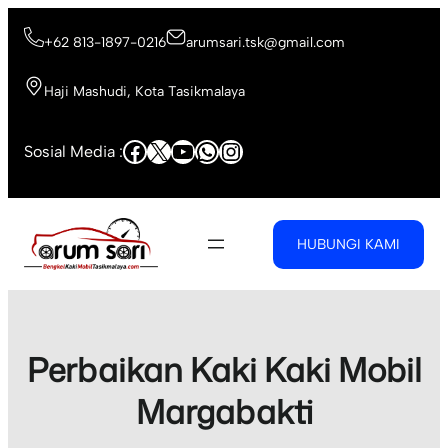
Skip
to
+62 813-1897-0216
arumsari.tsk@gmail.com
content
Haji Mashudi, Kota Tasikmalaya
Facebook
X
YouTube
WhatsApp
Instagram
Sosial Media :
HUBUNGI KAMI
Perbaikan Kaki Kaki Mobil
Margabakti