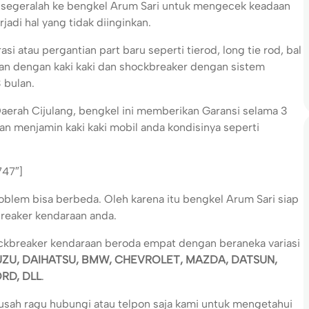
 segeralah ke bengkel Arum Sari untuk mengecek keadaan
jadi hal yang tidak diinginkan.
i atau pergantian part baru seperti tierod, long tie rod, bal
gan dengan kaki kaki dan shockbreaker dengan sistem
 bulan.
 Daerah Cijulang, bengkel ini memberikan Garansi selama 3
an menjamin kaki kaki mobil anda kondisinya seperti
747″]
roblem bisa berbeda. Oleh karena itu bengkel Arum Sari siap
breaker kendaraan anda.
ockbreaker kendaraan beroda empat dengan beraneka variasi
SUZU, DAIHATSU, BMW, CHEVROLET, MAZDA, DATSUN,
RD, DLL
.
 usah ragu hubungi atau telpon saja kami untuk mengetahui