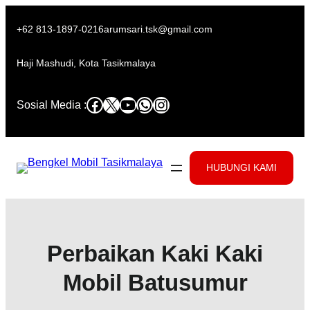
Skip
to
+62 813-1897-0216
arumsari.tsk@gmail.com
content
Haji Mashudi, Kota Tasikmalaya
Facebook
X
YouTube
WhatsApp
Instagram
Sosial Media :
HUBUNGI KAMI
Perbaikan Kaki Kaki
Mobil Batusumur