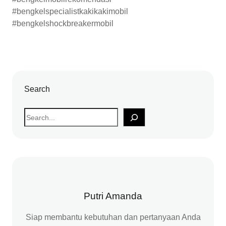
#bengkelspecialistkakikakimobil
#bengkelshockbreakermobil
Search
S
e
a
r
c
h
Putri Amanda
Siap membantu kebutuhan dan pertanyaan Anda