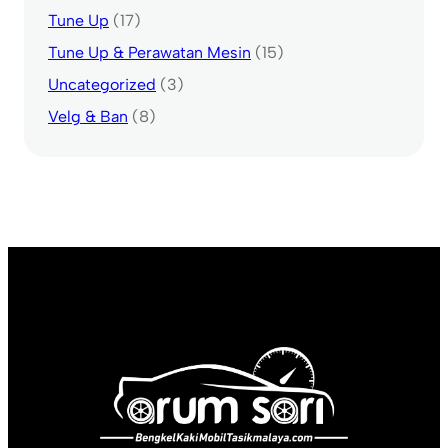
Tune Up
(17)
Tune Up & Perawatan Mesin
(15)
Uncategorized
(3)
Velg & Ban
(8)