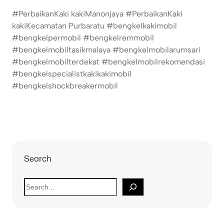
#PerbaikanKaki kakiManonjaya #PerbaikanKaki
kakiKecamatan Purbaratu #bengkelkakimobil
#bengkelpermobil #bengkelremmobil
#bengkelmobiltasikmalaya #bengkelmobilarumsari
#bengkelmobilterdekat #bengkelmobilrekomendasi
#bengkelspecialistkakikakimobil
#bengkelshockbreakermobil
Search
S
e
a
r