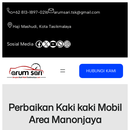
Skip
to
+62 813-1897-0216
arumsari.tsk@gmail.com
content
Haji Mashudi, Kota Tasikmalaya
Facebook
X
YouTube
WhatsApp
Instagram
Sosial Media :
HUBUNGI KAMI
Perbaikan Kaki kaki Mobil
Area Manonjaya