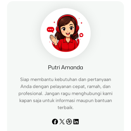
c
h
Putri Amanda
Siap membantu kebutuhan dan pertanyaan
Anda dengan pelayanan cepat, ramah, dan
profesional. Jangan ragu menghubungi kami
kapan saja untuk informasi maupun bantuan
terbaik.
Facebook
X
Dribbble
LinkedIn