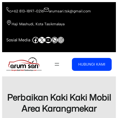
Skip
to
+62 813-1897-0216
arumsari.tsk@gmail.com
content
Haji Mashudi, Kota Tasikmalaya
Facebook
X
YouTube
WhatsApp
Instagram
Sosial Media :
HUBUNGI KAMI
Perbaikan Kaki Kaki Mobil
Area Karangmekar