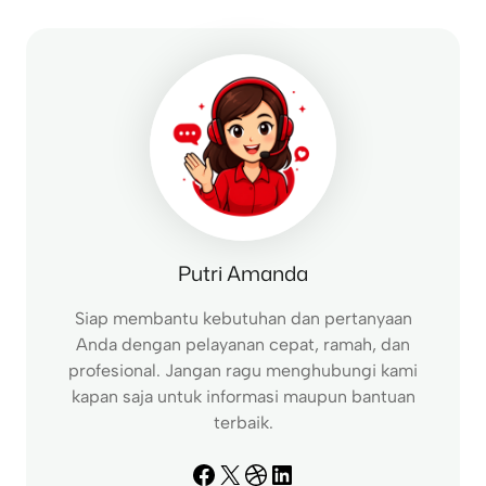
r
c
h
Putri Amanda
Siap membantu kebutuhan dan pertanyaan
Anda dengan pelayanan cepat, ramah, dan
profesional. Jangan ragu menghubungi kami
kapan saja untuk informasi maupun bantuan
terbaik.
Facebook
X
Dribbble
LinkedIn