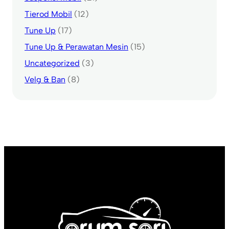
Tierod Mobil
(12)
Tune Up
(17)
Tune Up & Perawatan Mesin
(15)
Uncategorized
(3)
Velg & Ban
(8)