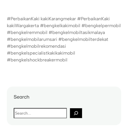
#PerbaikanKaki kakiKarangmekar #PerbaikanKaki
kakiWargakerta #bengkelkakimobil #bengkelpermobil
#bengkelremmobil #bengkelmobiltasikmalaya
#bengkelmobilarumsari #bengkelmobilterdekat
#bengkelmobilrekomendasi
#bengkelspecialistkakikakimobil
#bengkelshockbreakermobil
Search
S
e
a