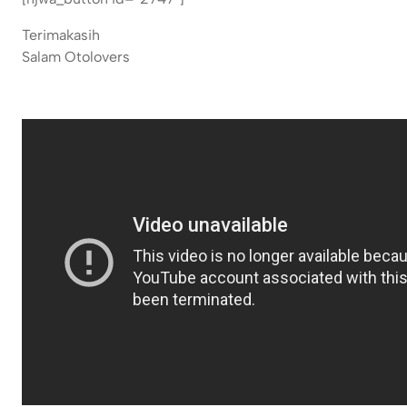
Terimakasih
Salam Otolovers