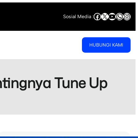
Facebook
X
YouTube
Whats
Ins
Sosial Media :
HUBUNGI KAMI
tingnya Tune Up