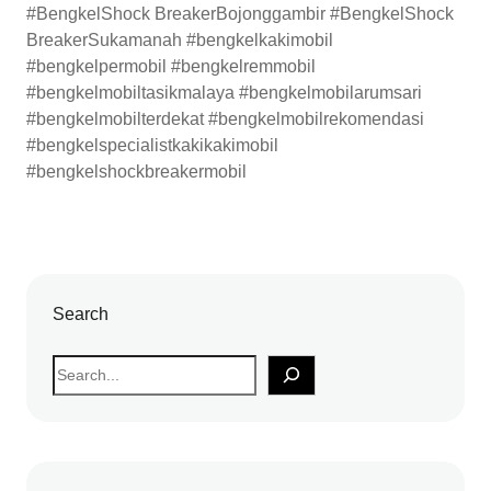
#BengkelShock BreakerBojonggambir #BengkelShock
BreakerSukamanah #bengkelkakimobil
#bengkelpermobil #bengkelremmobil
#bengkelmobiltasikmalaya #bengkelmobilarumsari
#bengkelmobilterdekat #bengkelmobilrekomendasi
#bengkelspecialistkakikakimobil
#bengkelshockbreakermobil
Search
S
e
a
r
c