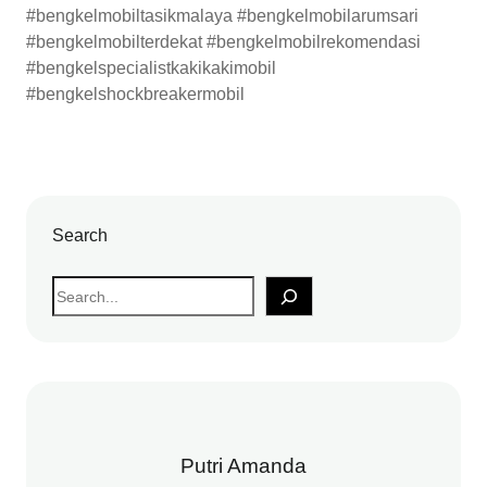
#bengkelmobiltasikmalaya #bengkelmobilarumsari
#bengkelmobilterdekat #bengkelmobilrekomendasi
#bengkelspecialistkakikakimobil
#bengkelshockbreakermobil
Search
S
e
a
r
c
h
Putri Amanda