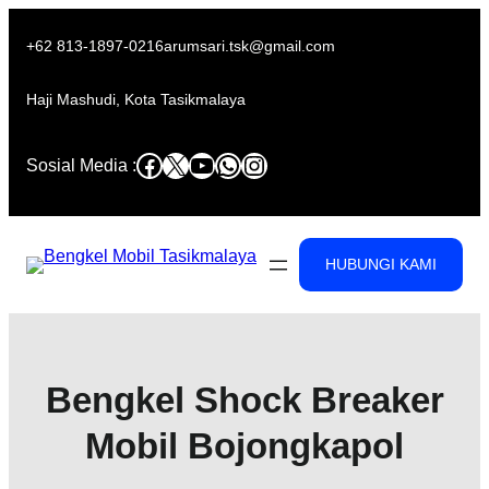
Skip
to
+62 813-1897-0216
arumsari.tsk@gmail.com
content
Haji Mashudi, Kota Tasikmalaya
Facebook
X
YouTube
WhatsApp
Instagram
Sosial Media :
HUBUNGI KAMI
Bengkel Shock Breaker
Mobil Bojongkapol