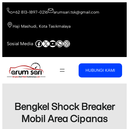
Skip
to
+62 813-1897-0216
arumsari.tsk@gmail.com
content
Haji Mashudi, Kota Tasikmalaya
Facebook
X
YouTube
WhatsApp
Instagram
Sosial Media :
HUBUNGI KAMI
Bengkel Shock Breaker
Mobil Area Cipanas