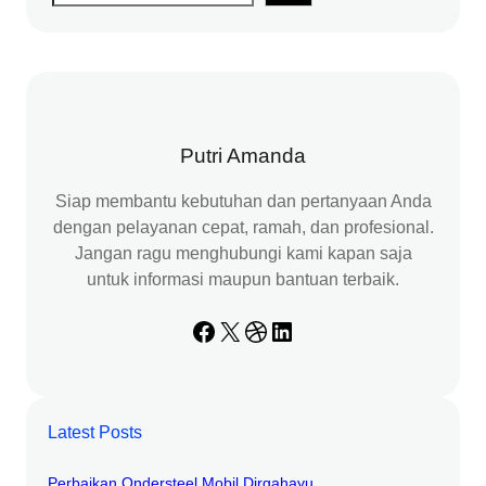
e
a
r
c
h
Putri Amanda
Siap membantu kebutuhan dan pertanyaan Anda
dengan pelayanan cepat, ramah, dan profesional.
Jangan ragu menghubungi kami kapan saja
untuk informasi maupun bantuan terbaik.
Facebook
X
Dribbble
LinkedIn
Latest Posts
Perbaikan Ondersteel Mobil Dirgahayu