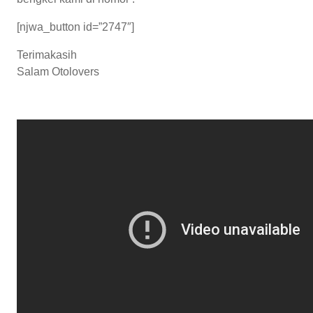
[njwa_button id=”2747″]
Terimakasih
Salam Otolovers