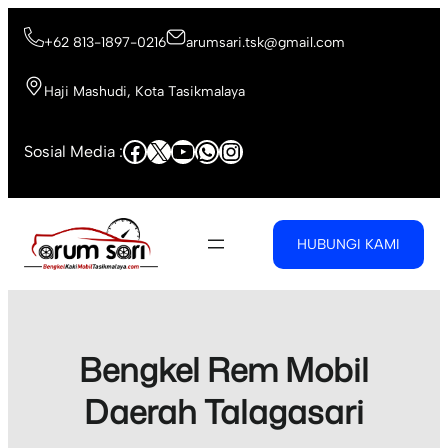
Skip
to
+62 813-1897-0216
arumsari.tsk@gmail.com
content
Haji Mashudi, Kota Tasikmalaya
Facebook
X
YouTube
WhatsApp
Instagram
Sosial Media :
HUBUNGI KAMI
Bengkel Rem Mobil
Daerah Talagasari