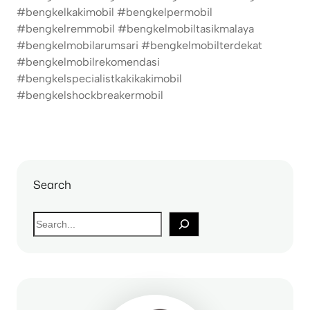
#bengkelkakimobil #bengkelpermobil
#bengkelremmobil #bengkelmobiltasikmalaya
#bengkelmobilarumsari #bengkelmobilterdekat
#bengkelmobilrekomendasi
#bengkelspecialistkakikakimobil
#bengkelshockbreakermobil
Search
S
e
a
r
c
h