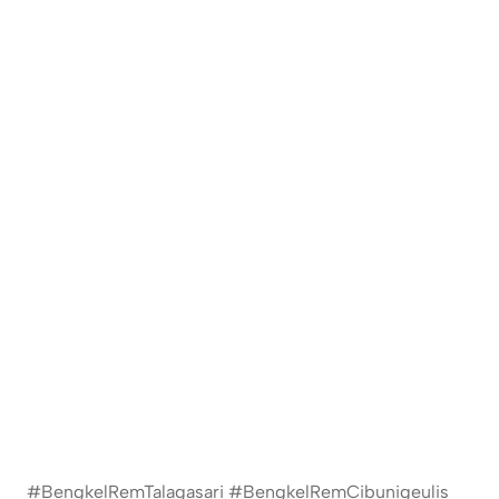
#BengkelRemTalagasari #BengkelRemCibunigeulis