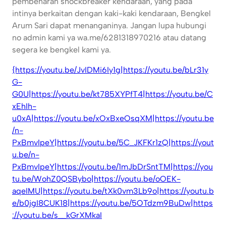
pembenaran shockbreaker kendaraan, yang pada
intinya berkaitan dengan kaki-kaki kendaraan, Bengkel
Arum Sari dapat menanganinya. Jangan lupa hubungi
no admin kami ya wa.me/6281318970216 atau datang
segera ke bengkel kami ya.
{https://youtu.be/JvIDMi6Iy1g|https://youtu.be/bLr31y
G-
G0U|https://youtu.be/kt785XYPfT4|https://youtu.be/C
xEhIh-
u0xA|https://youtu.be/xOxBxeOsqXM|https://youtu.be
/n-
PxBmvIpeY|https://youtu.be/5C_JKFKr1zQ|https://yout
u.be/n-
PxBmvIpeY|https://youtu.be/1mJbDrSntTM|https://you
tu.be/WohZ0QSBybo|https://youtu.be/oOEK-
aqeIMU|https://youtu.be/tXk0vm3Lb9o|https://youtu.b
e/b0jgI8CUK18|https://youtu.be/5OTdzm9BuDw|https
://youtu.be/s__kGrXMkaI