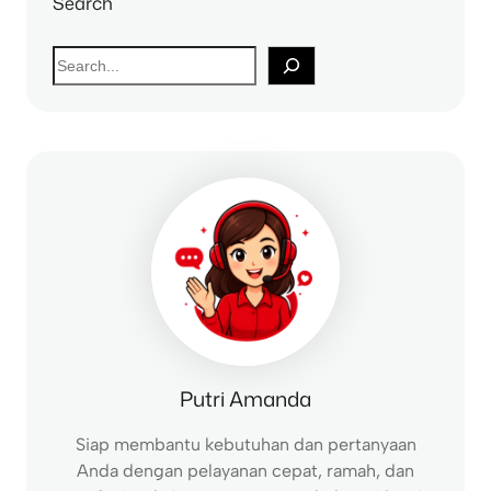
Search
S
e
a
r
c
h
Putri Amanda
Siap membantu kebutuhan dan pertanyaan
Anda dengan pelayanan cepat, ramah, dan