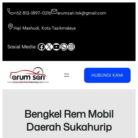
Skip
to
+62 813-1897-0216
arumsari.tsk@gmail.com
content
Haji Mashudi, Kota Tasikmalaya
Facebook
X
YouTube
WhatsApp
Instagram
Sosial Media :
HUBUNGI KAMI
Bengkel Rem Mobil
Daerah Sukahurip