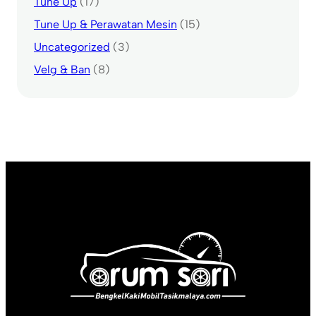
Tune Up
(17)
Tune Up & Perawatan Mesin
(15)
Uncategorized
(3)
Velg & Ban
(8)