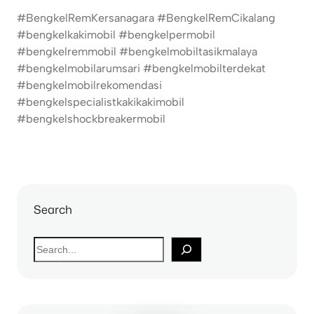
#BengkelRemKersanagara #BengkelRemCikalang
#bengkelkakimobil #bengkelpermobil
#bengkelremmobil #bengkelmobiltasikmalaya
#bengkelmobilarumsari #bengkelmobilterdekat
#bengkelmobilrekomendasi
#bengkelspecialistkakikakimobil
#bengkelshockbreakermobil
Search
S
e
a
r
c