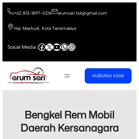
Skip
to
+62 813-1897-0216
arumsari.tsk@gmail.com
content
Haji Mashudi, Kota Tasikmalaya
Facebook
X
YouTube
WhatsApp
Instagram
Sosial Media :
HUBUNGI KAMI
Bengkel Rem Mobil
Daerah Kersanagara