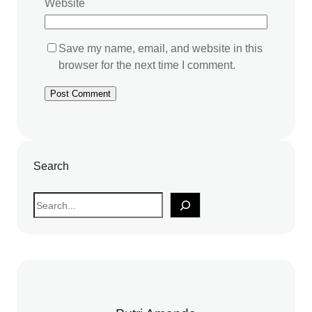
Website
Save my name, email, and website in this
browser for the next time I comment.
Search
S
e
a
r
c
h