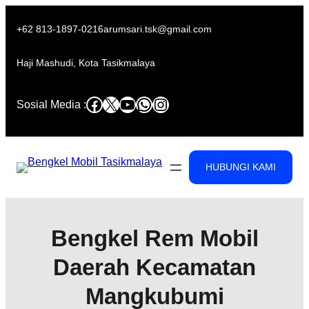
Skip
to
+62 813-1897-0216
arumsari.tsk@gmail.com
content
Haji Mashudi, Kota Tasikmalaya
Facebook
X
YouTube
WhatsApp
Instagram
Sosial Media :
HUBUNGI KAMI
Bengkel Rem Mobil
Daerah Kecamatan
Mangkubumi