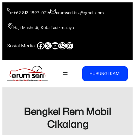
Skip
to
+62 813-1897-0216
arumsari.tsk@gmail.com
content
Haji Mashudi, Kota Tasikmalaya
Facebook
X
YouTube
WhatsApp
Instagram
Sosial Media :
HUBUNGI KAMI
Bengkel Rem Mobil
Cikalang