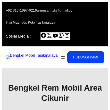
Skip
to
+62 813-1897-0216
arumsari.tsk@gmail.com
content
Haji Mashudi, Kota Tasikmalaya
Facebook
X
YouTube
WhatsApp
Instagram
Sosial Media :
HUBUNGI KAMI
Bengkel Rem Mobil Area
Cikunir