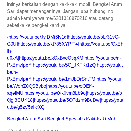
intinya berkaitan dengan kaki-kaki mobil, Bengkel Arum
Sari dapat menanganinya. Jangan lupa hubungi no
admin kami ya wa.me/6281318970216 atau datang
seketika ke bengkel kami ya.
{https://youtu.be/JvIDMi6Iy1g|https://youtu.be/bLr31yG-
G0U|https://youtu.be/kt785XYPfT4|https://youtu.be/CxEh
Ih-
u0xA|https://youtu.be/xOxBxeOsqXM|https://youtu.be/n-
PxBmvIpeY|https://youtu.be/5C_JKFKr1zQ|https://youtu.
be/n-
PxBmvIpeY|https://youtu.be/1mJbDrSntTM|https://youtu.
be/WohZ0QSBybo|https://youtu.be/oOEK-
aqeIMU|https://youtu.be/tXk0vm3Lb9o|https://youtu.be/b
0jgI8CUK18|https://youtu.be/5OTdzm9BuDw|https://yout
u.be/g5zV5sIIcXQ
Bengkel Arum Sari Bengkel Spesialis Kaki-Kaki Mobil
-Cepat-Tepat-Bergaransi-