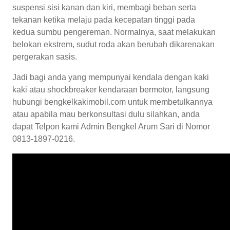
suspensi sisi kanan dan kiri, membagi beban serta
tekanan ketika melaju pada kecepatan tinggi pada
kedua sumbu pengereman. Normalnya, saat melakukan
belokan ekstrem, sudut roda akan berubah dikarenakan
pergerakan sasis.
Jadi bagi anda yang mempunyai kendala dengan kaki
kaki atau shockbreaker kendaraan bermotor, langsung
hubungi bengkelkakimobil.com untuk membetulkannya
atau apabila mau berkonsultasi dulu silahkan, anda
dapat Telpon kami Admin Bengkel Arum Sari di Nomor
0813-1897-0216.