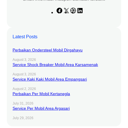
F
X
D
L
a
r
i
c
i
n
e
b
k
Latest Posts
b
b
e
o
b
d
Perbaikan Ondersteel Mobil Dirgahayu
o
l
I
k
e
n
August 3, 2026
Service Shock Breaker Mobil Area Karsamenak
August 3, 2026
Service Kaki Kaki Mobil Area Empangsari
August 2, 2026
Perbaikan Per Mobil Kertanegla
July 31, 2026
Service Per Mobil Area Argasari
July 29, 2026