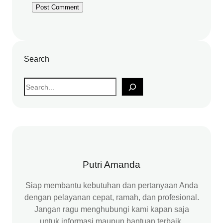
Search
S
e
a
r
c
h
Putri Amanda
Siap membantu kebutuhan dan pertanyaan Anda
dengan pelayanan cepat, ramah, dan profesional.
Jangan ragu menghubungi kami kapan saja
untuk informasi maupun bantuan terbaik.