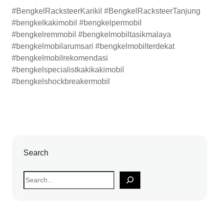
#BengkelRacksteerKarikil #BengkelRacksteerTanjung
#bengkelkakimobil #bengkelpermobil
#bengkelremmobil #bengkelmobiltasikmalaya
#bengkelmobilarumsari #bengkelmobilterdekat
#bengkelmobilrekomendasi
#bengkelspecialistkakikakimobil
#bengkelshockbreakermobil
Search
S
e
a
r