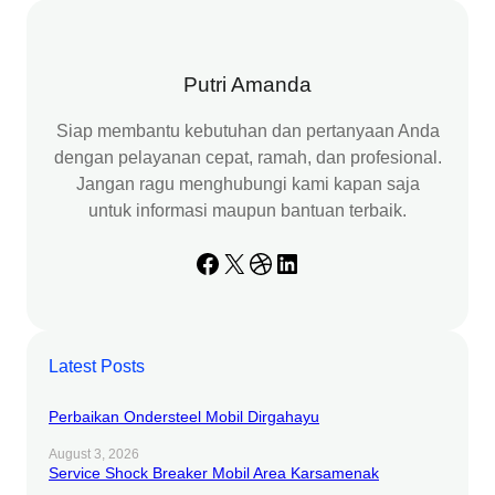
c
h
Putri Amanda
Siap membantu kebutuhan dan pertanyaan Anda
dengan pelayanan cepat, ramah, dan profesional.
Jangan ragu menghubungi kami kapan saja
untuk informasi maupun bantuan terbaik.
Facebook
X
Dribbble
LinkedIn
Latest Posts
Perbaikan Ondersteel Mobil Dirgahayu
August 3, 2026
Service Shock Breaker Mobil Area Karsamenak