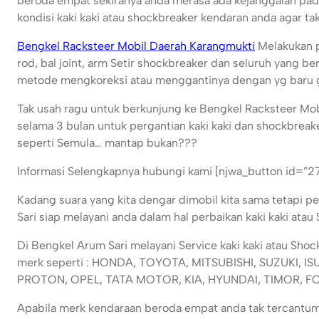
beroda empat sekiranya anda merasa ada kejanggalan pad
kondisi kaki kaki atau shockbreaker kendaran anda agar tak 
Bengkel Racksteer Mobil Daerah Karangmukti
Melakukan pe
rod, bal joint, arm Setir shockbreaker dan seluruh yang 
metode mengkoreksi atau menggantinya dengan yg baru g
Tak usah ragu untuk berkunjung ke Bengkel Racksteer Mob
selama 3 bulan untuk pergantian kaki kaki dan shockbreak
seperti Semula… mantap bukan???
Informasi Selengkapnya hubungi kami [njwa_button id=”2
Kadang suara yang kita dengar dimobil kita sama tetapi 
Sari siap melayani anda dalam hal perbaikan kaki kaki ata
Di Bengkel Arum Sari melayani Service kaki kaki atau Sho
merk seperti : HONDA, TOYOTA, MITSUBISHI, SUZUKI,
PROTON, OPEL, TATA MOTOR, KIA, HYUNDAI, TIMOR, FO
Apabila merk kendaraan beroda empat anda tak tercantum d