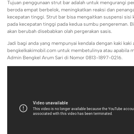
Tujuan penggunaan strut bar adalah untuk mengurangi pe
beroda empat berbelok, meningkatkan reaksi dan penanga
kecepatan tinggi. Strut bar bisa mengaitkan suspensi sisi
pada kecepatan tinggi pada kedua sumbu pengereman. Bia
akan berubah disebabkan olah pergerakan sasis.
Jadi bagi anda yang mempunyai kendala dengan kaki kaki
bengkelkakimobil.com untuk membetulinya atau apabila ma
Admin Bengkel Arum Sari di Nomor 0813-1897-0216.