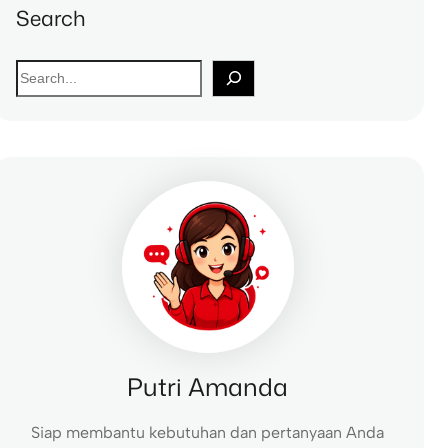
Search
S
e
a
r
c
h
Putri Amanda
Siap membantu kebutuhan dan pertanyaan Anda