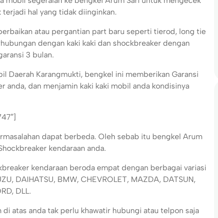
a mobil segeralah ke bengkel Arum Sari untuk mengecek
terjadi hal yang tidak diinginkan.
rbaikan atau pergantian part baru seperti tierod, long tie
berhubungan dengan kaki kaki dan shockbreaker dengan
aransi 3 bulan.
il Daerah Karangmukti, bengkel ini memberikan Garansi
er anda, dan menjamin kaki kaki mobil anda kondisinya
747″]
permasalahan dapat berbeda. Oleh sebab itu bengkel Arum
u Shockbreaker kendaraan anda.
ckbreaker kendaraan beroda empat dengan berbagai variasi
 ISUZU, DAIHATSU, BMW, CHEVROLET, MAZDA, DATSUN,
RD, DLL.
i atas anda tak perlu khawatir hubungi atau telpon saja