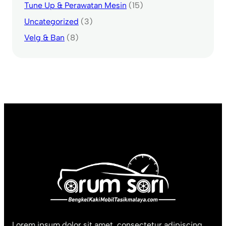
Tune Up & Perawatan Mesin
(15)
Uncategorized
(3)
Velg & Ban
(8)
Lorem ipsum dolor sit amet, consectetur adipiscing