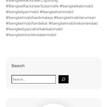
#BengkelRacksteerCigunung
#BengkelRacksteerSukarindik #bengkelkakimobil
#bengkelpermobil #bengkelremmobil
#bengkelmobiltasikmalaya #bengkelmobilarumsari
#bengkelmobilterdekat #bengkelmobilrekomendasi
#bengkelspecialistkakikakimobil
#bengkelshockbreakermobil
Search
S
e
a
r
c
h