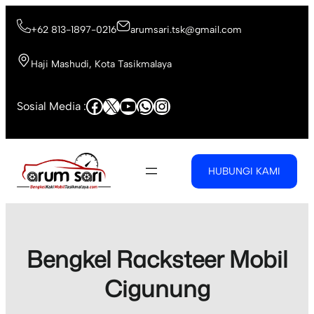
Skip
to
+62 813-1897-0216
arumsari.tsk@gmail.com
content
Haji Mashudi, Kota Tasikmalaya
Facebook
X
YouTube
WhatsApp
Instagram
Sosial Media :
HUBUNGI KAMI
Bengkel Racksteer Mobil
Cigunung