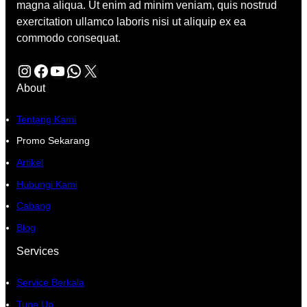
magna aliqua. Ut enim ad minim veniam, quis nostrud
exercitation ullamco laboris nisi ut aliquip ex ea
commodo consequat.
Instagram
Facebook
YouTube
WhatsApp
X
About
Tentang Kami
Promo Sekarang
Artikel
Hubungi Kami
Cabang
Blog
Services
Service Berkala
Tune Up