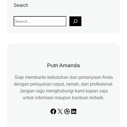
Search
S
e
a
r
c
h
Putri Amanda
Siap membantu kebutuhan dan pertanyaan Anda
dengan pelayanan cepat, ramah, dan profesional.
Jangan ragu menghubungi kami kapan saja
untuk informasi maupun bantuan terbaik.
Facebook
X
Dribbble
LinkedIn