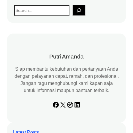
S
e
a
r
c
h
Putri Amanda
Siap membantu kebutuhan dan pertanyaan Anda
dengan pelayanan cepat, ramah, dan profesional.
Jangan ragu menghubungi kami kapan saja
untuk informasi maupun bantuan terbaik.
Facebook
X
Dribbble
LinkedIn
Latest Posts