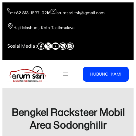
Skip
to
+62 813-1897-0216
arumsari.tsk@gmail.com
content
Haji Mashudi, Kota Tasikmalaya
Facebook
X
YouTube
WhatsApp
Instagram
Sosial Media :
HUBUNGI KAMI
Bengkel Racksteer Mobil
Area Sodonghilir