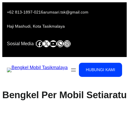
Skip
to
+62 813-1897-0216
arumsari.tsk@gmail.com
content
Haji Mashudi, Kota Tasikmalaya
Facebook
X
YouTube
WhatsApp
Instagram
Sosial Media :
HUBUNGI KAMI
Bengkel Per Mobil Setiaratu