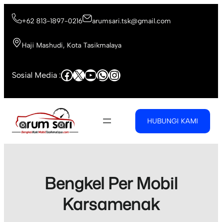
Skip
to
+62 813-1897-0216
arumsari.tsk@gmail.com
content
Haji Mashudi, Kota Tasikmalaya
Facebook
X
YouTube
WhatsApp
Instagram
Sosial Media :
HUBUNGI KAMI
Bengkel Per Mobil
Karsamenak