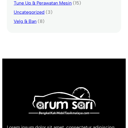
Tune Up & Perawatan Mesin
(15)
Uncategorized
(3)
Velg & Ban
(8)
Lorem ipsum dolor sit amet, consectetur adipiscing