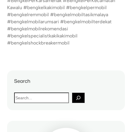
#BengkelPerKarsamenak #BengkelPerKecamatan
Kawalu #bengkelkakimobil #bengkelpermobil
#bengkelremmobil #bengkelmobiltasikmalaya
#bengkelmobilarumsari #bengkelmobilterdekat
#bengkelmobilrekomendasi
#bengkelspecialistkakikakimobil
#bengkelshockbreakermobil
Search
S
e
a
r
c
h