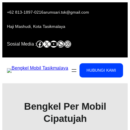
Skip
to
+62 813-1897-0216
arumsari.tsk@gmail.com
content
Haji Mashudi, Kota Tasikmalaya
Facebook
X
YouTube
WhatsApp
Instagram
Sosial Media :
HUBUNGI KAMI
Bengkel Per Mobil
Cipatujah