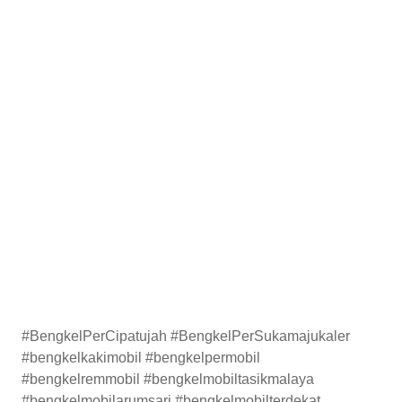
#BengkelPerCipatujah #BengkelPerSukamajukaler
#bengkelkakimobil #bengkelpermobil
#bengkelremmobil #bengkelmobiltasikmalaya
#bengkelmobilarumsari #bengkelmobilterdekat