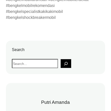
#bengkelmobilrekomendasi
#bengkelspecialistkakikakimobil
#bengkelshockbreakermobil
Search
S
e
a
r
c
h
Putri Amanda