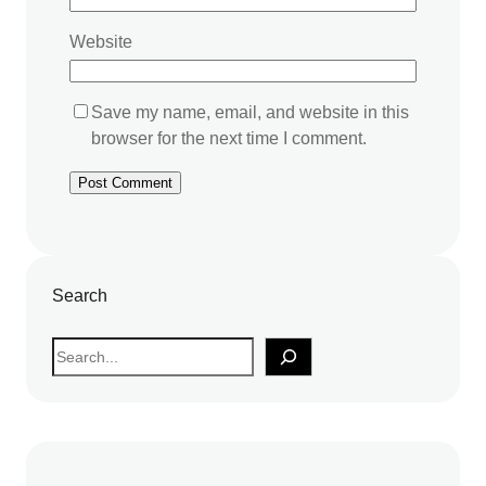
Website
Save my name, email, and website in this
browser for the next time I comment.
Search
S
e
a
r
c
h