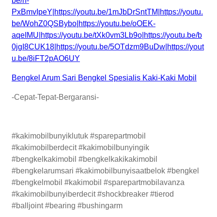
be/n-
PxBmvIpeY|https://youtu.be/1mJbDrSntTM|https://youtu.
be/WohZ0QSBybo|https://youtu.be/oOEK-
aqeIMU|https://youtu.be/tXk0vm3Lb9o|https://youtu.be/b
0jgI8CUK18|https://youtu.be/5OTdzm9BuDw|https://yout
u.be/8iFT2pAO6UY
Bengkel Arum Sari Bengkel Spesialis Kaki-Kaki Mobil
-Cepat-Tepat-Bergaransi-
#kakimobilbunyiklutuk #sparepartmobil
#kakimobilberdecit #kakimobilbunyingik
#bengkelkakimobil #bengkelkakikakimobil
#bengkelarumsari #kakimobilbunyisaatbelok #bengkel
#bengkelmobil #kakimobil #sparepartmobilavanza
#kakimobilbunyiberdecit #shockbreaker #tierod
#balljoint #bearing #bushingarm