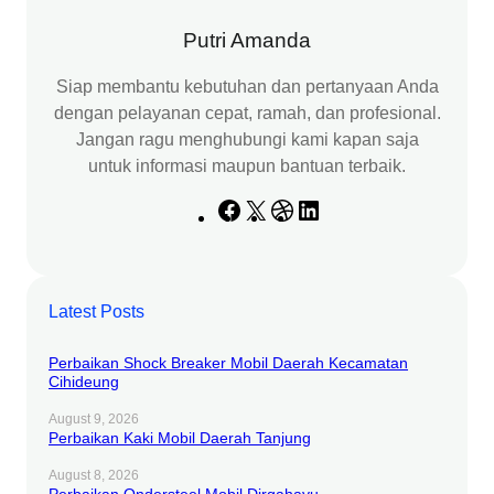
Putri Amanda
Siap membantu kebutuhan dan pertanyaan Anda
dengan pelayanan cepat, ramah, dan profesional.
Jangan ragu menghubungi kami kapan saja
untuk informasi maupun bantuan terbaik.
F
X
D
L
a
r
i
c
i
n
e
b
k
Latest Posts
b
b
e
o
b
d
Perbaikan Shock Breaker Mobil Daerah Kecamatan
o
l
I
Cihideung
k
e
n
August 9, 2026
Perbaikan Kaki Mobil Daerah Tanjung
August 8, 2026
Perbaikan Ondersteel Mobil Dirgahayu