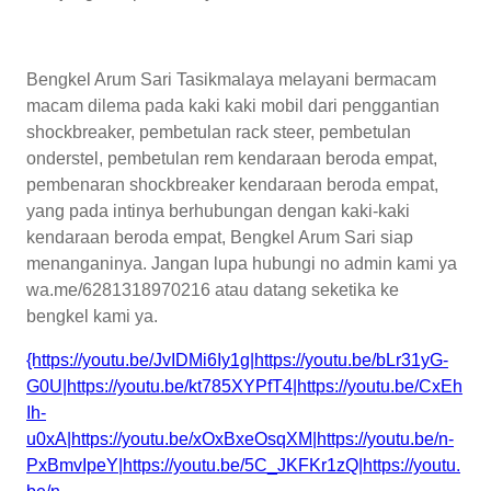
Bengkel Arum Sari Tasikmalaya melayani bermacam
macam dilema pada kaki kaki mobil dari penggantian
shockbreaker, pembetulan rack steer, pembetulan
onderstel, pembetulan rem kendaraan beroda empat,
pembenaran shockbreaker kendaraan beroda empat,
yang pada intinya berhubungan dengan kaki-kaki
kendaraan beroda empat, Bengkel Arum Sari siap
menanganinya. Jangan lupa hubungi no admin kami ya
wa.me/6281318970216 atau datang seketika ke
bengkel kami ya.
{https://youtu.be/JvIDMi6Iy1g|https://youtu.be/bLr31yG-
G0U|https://youtu.be/kt785XYPfT4|https://youtu.be/CxEh
Ih-
u0xA|https://youtu.be/xOxBxeOsqXM|https://youtu.be/n-
PxBmvIpeY|https://youtu.be/5C_JKFKr1zQ|https://youtu.