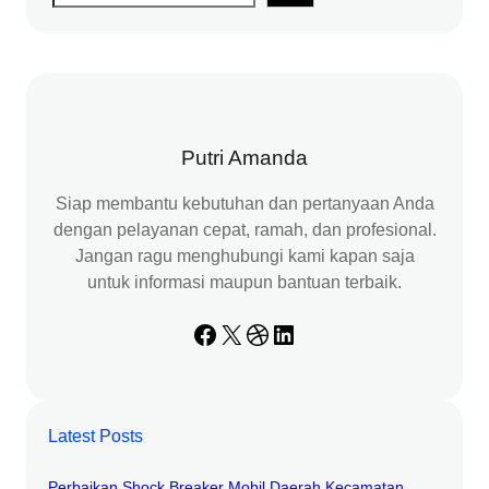
e
a
r
c
h
Putri Amanda
Siap membantu kebutuhan dan pertanyaan Anda
dengan pelayanan cepat, ramah, dan profesional.
Jangan ragu menghubungi kami kapan saja
untuk informasi maupun bantuan terbaik.
Facebook
X
Dribbble
LinkedIn
Latest Posts
Perbaikan Shock Breaker Mobil Daerah Kecamatan