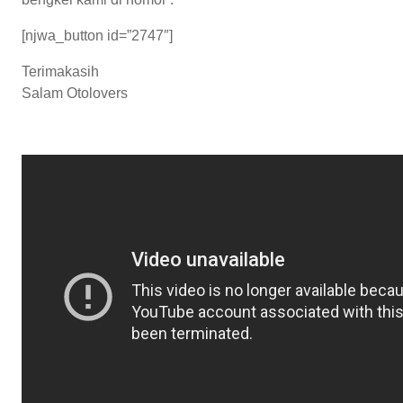
[njwa_button id=”2747″]
Terimakasih
Salam Otolovers