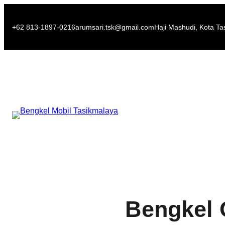
Skip
to
+62 813-1897-0216
arumsari.tsk@gmail.com
Haji Mashudi, Kota Ta
content
Bengkel 