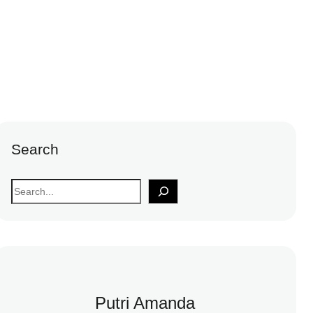
Search
S
e
a
r
c
h
Putri Amanda