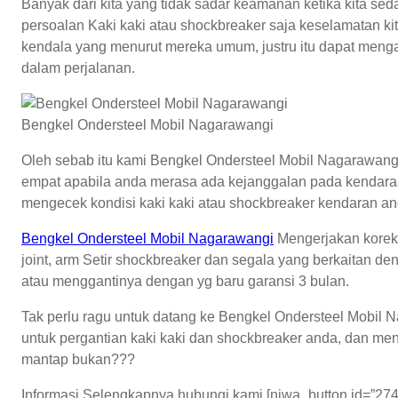
Banyak dari kita yang tidak sadar keamanan ketika kita se
persoalan Kaki kaki atau shockbreaker saja keselamatan ki
kendala yang menurut mereka umum, justru itu dapat mengan
dalam perjalanan.
Bengkel Ondersteel Mobil Nagarawangi
Oleh sebab itu kami Bengkel Ondersteel Mobil Nagarawa
empat apabila anda merasa ada kejanggalan pada kendaraa
mengecek kondisi kaki kaki atau shockbreaker kendaran anda
Bengkel Ondersteel Mobil Nagarawangi
Mengerjakan koreksi 
joint, arm Setir shockbreaker dan segala yang berkaitan d
atau menggantinya dengan yg baru garansi 3 bulan.
Tak perlu ragu untuk datang ke Bengkel Ondersteel Mobil 
untuk pergantian kaki kaki dan shockbreaker anda, dan me
mantap bukan???
Informasi Selengkapnya hubungi kami [njwa_button id=”274