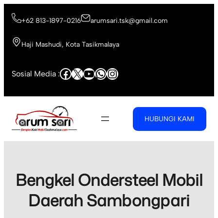
Skip
to
+62 813-1897-0216
arumsari.tsk@gmail.com
content
Haji Mashudi, Kota Tasikmalaya
Facebook
X
YouTube
WhatsApp
Instagram
Sosial Media :
HUBUNGI KAMI
Bengkel Ondersteel Mobil
Daerah Sambongpari