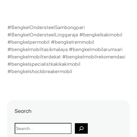
#BengkelOndersteelSambongpari
#BengkelOndersteelLinggaraja #bengkelkakimobil
#bengkelpermobil #bengkelremmobil
#bengkelmobiltasikmalaya #bengkelmobilarumsari
#bengkelmobilterdekat #bengkelmobilrekomendasi
#bengkelspecialistkakikakimobil
#bengkelshockbreakermobil
Search
S
e