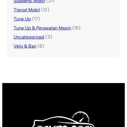
Suspensi Mobil
(21)
Tierod Mobil
(12)
Tune Up
(17)
Tune Up & Perawatan Mesin
(15)
Uncategorized
(3)
Velg & Ban
(8)