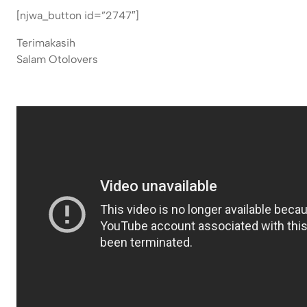
[njwa_button id=”2747″]
Terimakasih
Salam Otolovers