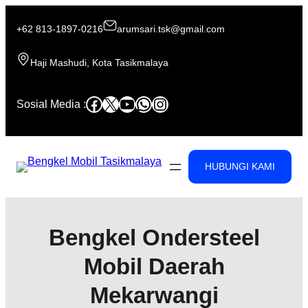
Skip
to
+62 813-1897-0216
arumsari.tsk@gmail.com
content
Haji Mashudi, Kota Tasikmalaya
Facebook
X
YouTube
WhatsApp
Instagram
Sosial Media :
HUBUNGI KAMI
Bengkel Ondersteel
Mobil Daerah
Mekarwangi