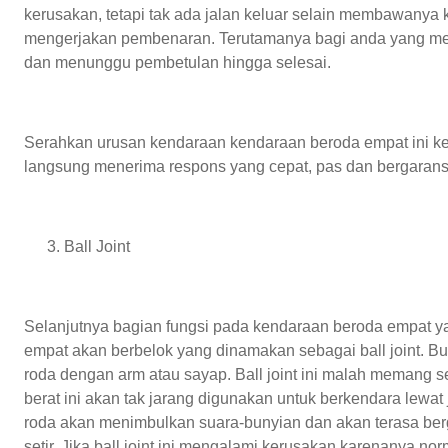
kerusakan, tetapi tak ada jalan keluar selain membawanya 
mengerjakan pembenaran. Terutamanya bagi anda yang memp
dan menunggu pembetulan hingga selesai.
Serahkan urusan kendaraan kendaraan beroda empat ini k
langsung menerima respons yang cepat, pas dan bergaran
Ball Joint
Selanjutnya bagian fungsi pada kendaraan beroda empat y
empat akan berbelok yang dinamakan sebagai ball joint. Bu
roda dengan arm atau sayap. Ball joint ini malah memang se
berat ini akan tak jarang digunakan untuk berkendara lewa
roda akan menimbulkan suara-bunyian dan akan terasa ber
setir. Jika ball joint ini mengalami kerusakan karenanya no