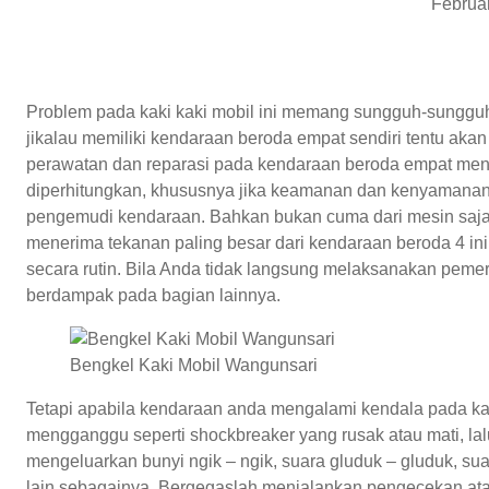
Februa
Problem pada kaki kaki mobil ini memang sungguh-sungg
jikalau memiliki kendaraan beroda empat sendiri tentu aka
perawatan dan reparasi pada kendaraan beroda empat menc
diperhitungkan, khususnya jika keamanan dan kenyamana
pengemudi kendaraan. Bahkan bukan cuma dari mesin saja, 
menerima tekanan paling besar dari kendaraan beroda 4 i
secara rutin. Bila Anda tidak langsung melaksanakan peme
berdampak pada bagian lainnya.
Bengkel Kaki Mobil Wangunsari
Tetapi apabila kendaraan anda mengalami kendala pada ka
mengganggu seperti shockbreaker yang rusak atau mati, lalu
mengeluarkan bunyi ngik – ngik, suara gluduk – gluduk, suara
lain sebagainya. Bergegaslah menjalankan pengecekan ata