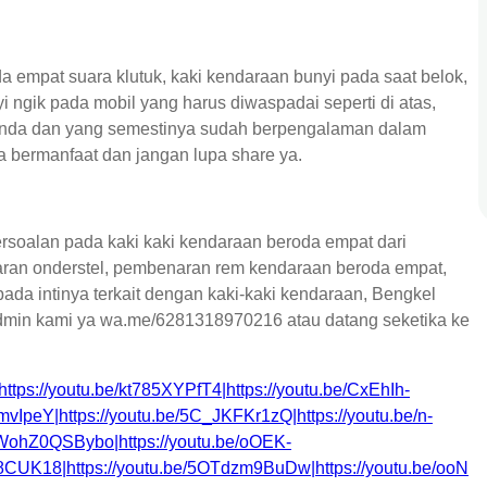
a empat suara klutuk, kaki kendaraan bunyi pada saat belok,
 ngik pada mobil yang harus diwaspadai seperti di atas,
anda dan yang semestinya sudah berpengalaman dalam
a bermanfaat dan jangan lupa share ya.
rsoalan pada kaki kaki kendaraan beroda empat dari
aran onderstel, pembenaran rem kendaraan beroda empat,
a intinya terkait dengan kaki-kaki kendaraan, Bengkel
dmin kami ya wa.me/6281318970216 atau datang seketika ke
https://youtu.be/kt785XYPfT4|https://youtu.be/CxEhIh-
vIpeY|https://youtu.be/5C_JKFKr1zQ|https://youtu.be/n-
/WohZ0QSBybo|https://youtu.be/oOEK-
gI8CUK18|https://youtu.be/5OTdzm9BuDw|https://youtu.be/ooN