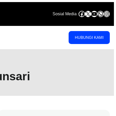
Facebook
X
YouTube
Whats
Inst
Sosial Media :
HUBUNGI KAMI
nsari