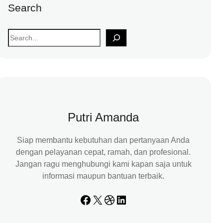
Search
S
e
a
r
c
h
Putri Amanda
Siap membantu kebutuhan dan pertanyaan Anda
dengan pelayanan cepat, ramah, dan profesional.
Jangan ragu menghubungi kami kapan saja untuk
informasi maupun bantuan terbaik.
Facebook
X
Dribbble
LinkedIn