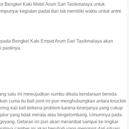
ke Bengkel Kaki Mobil Arum Sari Tasikmalaya untuk
unyai kegiatan padat dan tak memiliki waktu untuk antre
epada Bengkel Kaki Empat Arum Sari Tasikmalaya akan
si pastinya.
ang satu ini mewujudkan sumbu dikala kendaraan beroda
kan cuma itu ball joint ini pun menghubungkan antara knuckle
ring kali kali terkena problem karena kinerjanya yang cukup
t jalur yang tidak merata atau bergelombang. Umumnya pada
goyang. Getaran ini pun akan merambat sampai ke lingkar
rmalnya camber ini akan berubah yang menonjol dari situasi