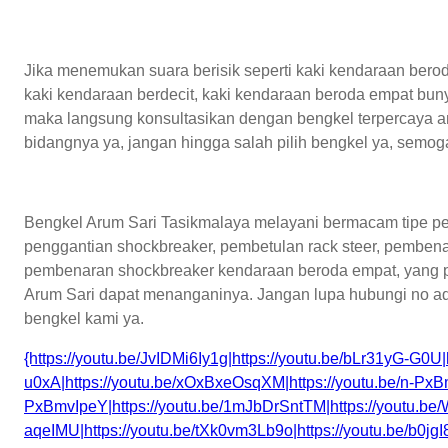
Jika menemukan suara berisik seperti kaki kendaraan berod
kaki kendaraan berdecit, kaki kendaraan beroda empat bunyi
maka langsung konsultasikan dengan bengkel terpercaya 
bidangnya ya, jangan hingga salah pilih bengkel ya, semog
Bengkel Arum Sari Tasikmalaya melayani bermacam tipe pe
penggantian shockbreaker, pembetulan rack steer, pemben
pembenaran shockbreaker kendaraan beroda empat, yang pad
Arum Sari dapat menanganinya. Jangan lupa hubungi no a
bengkel kami ya.
{https://youtu.be/JvIDMi6Iy1g|https://youtu.be/bLr31yG-G0U|
u0xA|https://youtu.be/xOxBxeOsqXM|https://youtu.be/n-PxBm
PxBmvIpeY|https://youtu.be/1mJbDrSntTM|https://youtu.be
aqeIMU|https://youtu.be/tXk0vm3Lb9o|https://youtu.be/b0j