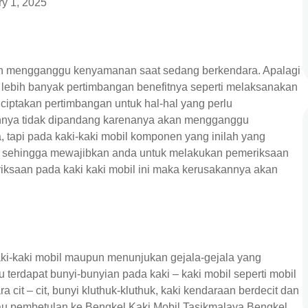
ry 1, 2025
uh mengganggu kenyamanan saat sedang berkendara. Apalagi
n lebih banyak pertimbangan benefitnya seperti melaksanakan
iptakan pertimbangan untuk hal-hal yang perlu
nnya tidak dipandang karenanya akan mengganggu
tapi pada kaki-kaki mobil komponen yang inilah yang
ni sehingga mewajibkan anda untuk melakukan pemeriksaan
riksaan pada kaki kaki mobil ini maka kerusakannya akan
ki-kaki mobil maupun menunjukan gejala-gejala yang
 terdapat bunyi-bunyian pada kaki – kaki mobil seperti mobil
 cit – cit, bunyi kluthuk-kluthuk, kaki kendaraan berdecit dan
u pembetulan ke Bengkel Kaki Mobil Tasikmalaya.
Bengkel