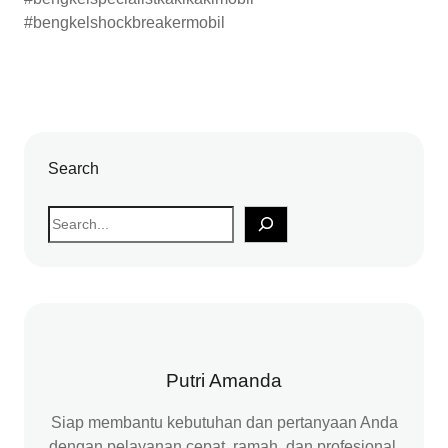
#bengkelshockbreakermobil
Search
S
e
a
r
c
h
Putri Amanda
Siap membantu kebutuhan dan pertanyaan Anda
dengan pelayanan cepat, ramah, dan profesional.