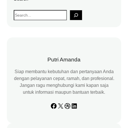
S
e
a
r
c
h
Putri Amanda
Siap membantu kebutuhan dan pertanyaan Anda
dengan pelayanan cepat, ramah, dan profesional.
Jangan ragu menghubungi kami kapan saja
untuk informasi maupun bantuan terbaik.
Facebook
X
Dribbble
LinkedIn