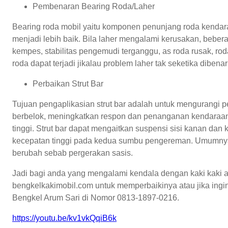
Pembenaran Bearing Roda/Laher
Bearing roda mobil yaitu komponen penunjang roda kendara
menjadi lebih baik. Bila laher mengalami kerusakan, beber
kempes, stabilitas pengemudi terganggu, as roda rusak, ro
roda dapat terjadi jikalau problem laher tak seketika dibena
Perbaikan Strut Bar
Tujuan pengaplikasian strut bar adalah untuk mengurangi 
berbelok, meningkatkan respon dan penanganan kendaraan 
tinggi. Strut bar dapat mengaitkan suspensi sisi kanan dan
kecepatan tinggi pada kedua sumbu pengereman. Umumnya,
berubah sebab pergerakan sasis.
Jadi bagi anda yang mengalami kendala dengan kaki kaki a
bengkelkakimobil.com untuk memperbaikinya atau jika ingin
Bengkel Arum Sari di Nomor 0813-1897-0216.
https://youtu.be/kv1vkQqiB6k