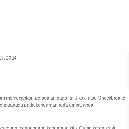
 17, 2024
am memecahkan persoalan pada kaki-kaki atau Shockbreaker
mengganggu pada kendaraan roda empat anda.
ita sedang mengendarai kendaraan kita. Cuma karena satu