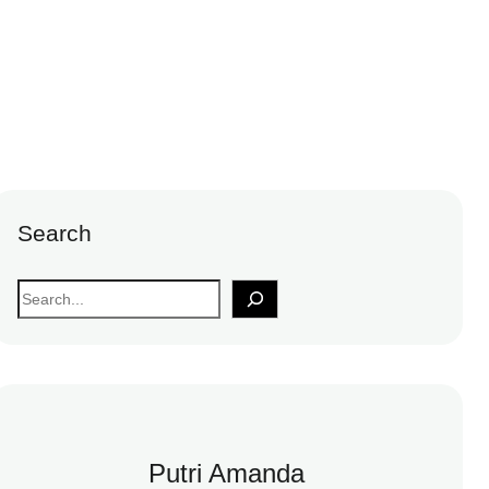
Search
S
e
a
r
c
h
Putri Amanda