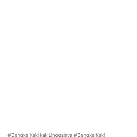
#BengkelKaki kakiLinggajaya #BengkelKaki