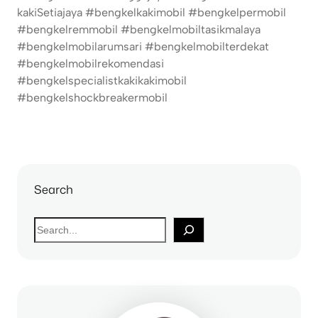
kakiSetiajaya #bengkelkakimobil #bengkelpermobil
#bengkelremmobil #bengkelmobiltasikmalaya
#bengkelmobilarumsari #bengkelmobilterdekat
#bengkelmobilrekomendasi
#bengkelspecialistkakikakimobil
#bengkelshockbreakermobil
Search
S
e
a
r
c
h