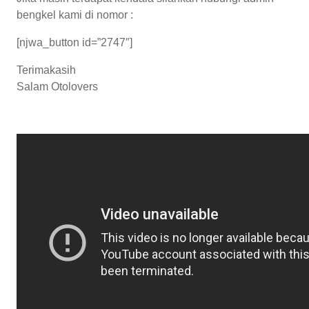
bengkel kami di nomor :
[njwa_button id=”2747″]
Terimakasih
Salam Otolovers