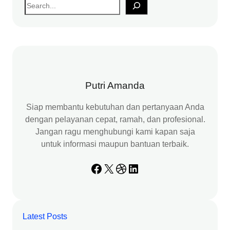
S
e
a
r
c
h
Putri Amanda
Siap membantu kebutuhan dan pertanyaan Anda
dengan pelayanan cepat, ramah, dan profesional.
Jangan ragu menghubungi kami kapan saja
untuk informasi maupun bantuan terbaik.
Facebook
X
Dribbble
LinkedIn
Latest Posts